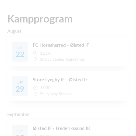
Kampprogram
August
FC Hornsherred - Ølsted IF
Lør
22
12:00
Skibby Stadion Kunstgræs
Store Lyngby IF - Ølsted IF
Lør
29
15:30
St. Lyngby Stadion
September
Ølsted IF - Frederikssund IK
Lør