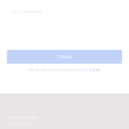
Evt. kommentar
Tilmeld
Har du allerede en Holdsport-konto?
Log på
Hovedgaden 1A
3310 Ølsted