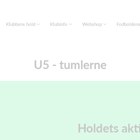
Klubbens hold
Klubinfo
Webshop
Fodbolden
U5 - tumlerne
Holdets akti