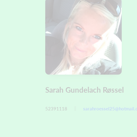
Sarah Gundelach Røssel
52391118
sarahroessel25@hotmail